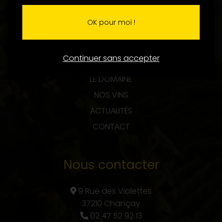
OK pour moi !
Menu
Continuer sans accepter
ACCUEIL
LE DOMAINE
NOS VINS
ACTUALITÉS
CONTACT
Nous contacter
9 Rue des Violettes
37210 Chançay
02 47 52 92 13